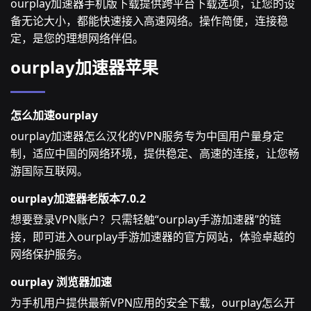
ourplay加速器手机版下载提供跨平台下载选项，让您的设
备无论大小，都能快速接入高速网络。操作简便，连接稳
定，是您的理想网络伴侣。
ourplay加速器苹果
怎么加速ourplay
ourplay加速器怎么汉化的VPN服务专为中国用户量身定
制，适应中国的网络环境，提供稳定、高速的连接，让您畅
游国际互联网。
ourplay加速器老版本7.0.2
想要登录VPN账户？只需轻触“ourplay手游加速器”的链
接，即可进入ourplay手游加速器的官方网站，体验卓越的
网络保护服务。
ourplay 浏览器加速
为手机用户提供最新VPN应用的安全下载，ourplay怎么开