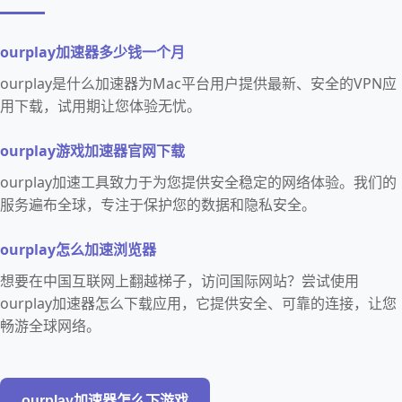
ourplay加速器多少钱一个月
ourplay是什么加速器为Mac平台用户提供最新、安全的VPN应
用下载，试用期让您体验无忧。
ourplay游戏加速器官网下载
ourplay加速工具致力于为您提供安全稳定的网络体验。我们的
服务遍布全球，专注于保护您的数据和隐私安全。
ourplay怎么加速浏览器
想要在中国互联网上翻越梯子，访问国际网站？尝试使用
ourplay加速器怎么下载应用，它提供安全、可靠的连接，让您
畅游全球网络。
ourplay加速器怎么下游戏