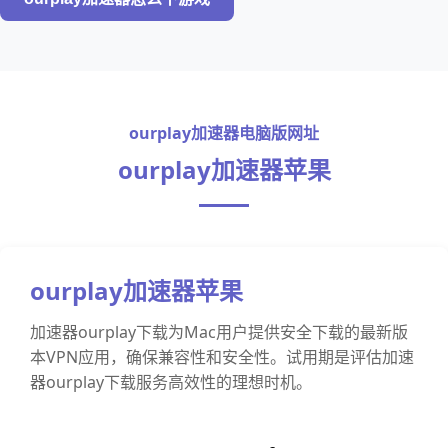
ourplay加速器电脑版网址
ourplay加速器苹果
ourplay加速器苹果
加速器ourplay下载为Mac用户提供安全下载的最新版
本VPN应用，确保兼容性和安全性。试用期是评估加速
器ourplay下载服务高效性的理想时机。