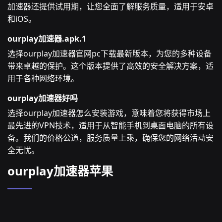
加速器还提供试用期，让您全面了解服务质量，适用于安卓
和iOS。
ourplay加速器.apk.1
选择ourplay加速器官网pc下载最新版本，为您的多种设备
带来卓越的保护。这个版本提供了高效的安全解决方案，适
用于各种网络环境。
ourplay加速器好吗
选择ourplay加速器怎么安装游戏，意味着您将获得市场上
最先进的VPN技术，适用于从智能手机到桌面电脑的所有设
备。我们的价格公道，服务质量上乘，确保您的网络活动安
全无忧。
ourplay加速器苹果